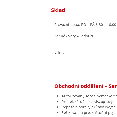
Sklad
Provozní doba: PO – PÁ 6:30 – 16:0
Zdeněk Šerý – vedoucí
Adresa:
Obchodní oddělení – Se
Autorizovaný servis německé f
Prodej, záruční servis, opravy.
Repase a opravy průmyslových
Seřizování a přezkušování poji