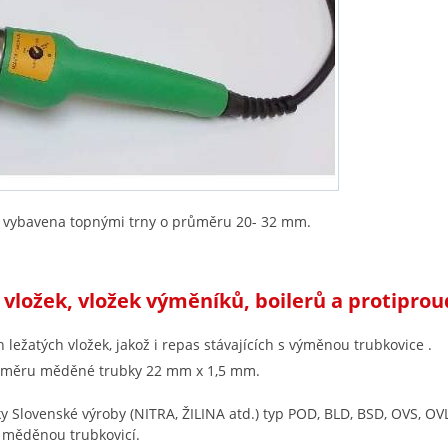
je vybavena topnými trny o průměru 20- 32 mm.
vložek, vložek výměníků, boilerů a protiprou
ležatých vložek, jakož i repas stávajících s výměnou trubkovice .
ůměru měděné trubky 22 mm x 1,5 mm.
 Slovenské výroby (NITRA, ŽILINA atd.) typ POD, BLD, BSD, OVS, OVL
 měděnou trubkovicí.