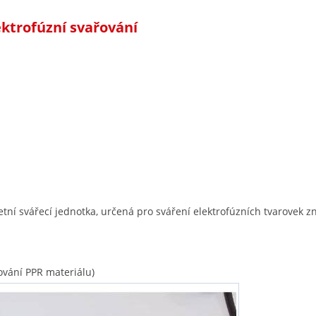
ktrofúzní svařování
etní svářecí jednotka, určená pro sváření elektrofúzních tvarove
ování PPR materiálu)