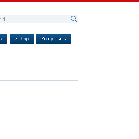
a
e-shop
Kompresory