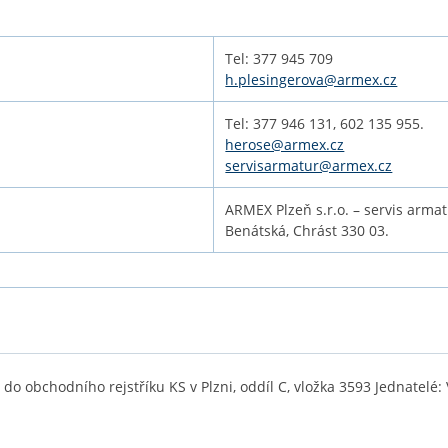
Tel: 377 945 709
h.plesingerova@armex.cz
Tel: 377 946 131, 602 135 955.
herose@armex.cz
servisarmatur@armex.cz
ARMEX Plzeň s.r.o. – servis arma
Benátská, Chrást 330 03.
o obchodního rejstříku KS v Plzni, oddíl C, vložka 3593 Jednatelé: