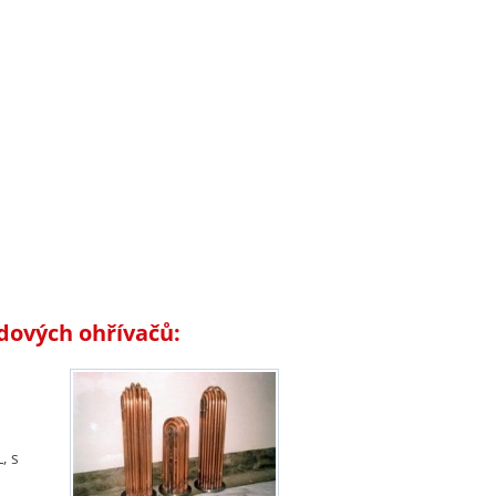
dových ohřívačů:
, s