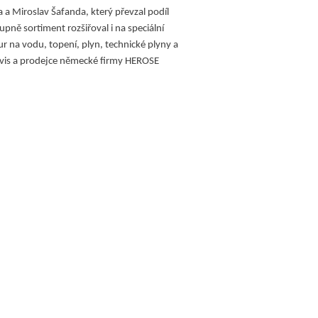
a a Miroslav Šafanda, který převzal podíl
pně sortiment rozšiřoval i na speciální
r na vodu, topení, plyn, technické plyny a
ervis a prodejce německé firmy HEROSE