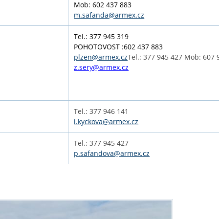
Mob: 602 437 883
m.safanda@armex.cz
Tel.: 377 945 319
POHOTOVOST :602 437 883
plzen@armex.cz
Tel.: 377 945 427 Mob: 607 
z.sery@armex.cz
Tel.: 377 946 141
i.kyckova@armex.cz
Tel.: 377 945 427
p.safandova@armex.cz