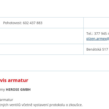
0 Pohotovost: 602 437 883
Tel.: 377 945 
plzen.armex
Benátská 517 
rvis armatur
irmy
HEROSE GMBH
 armatur
stných ventilů včetně vystavení protokolu o zkoušce.