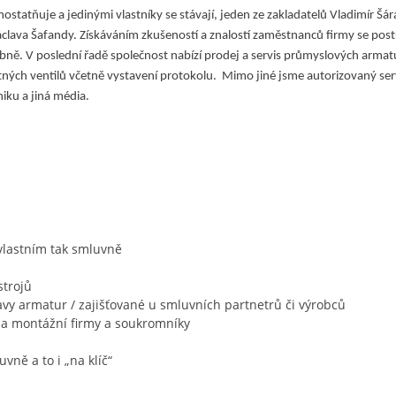
statňuje a jedinými vlastníky se stávají, jeden ze zakladatelů Vladimír Šár
áclava Šafandy. Získáváním zkušeností a znalostí zaměstnanců firmy se postu
obně. V poslední řadě společnost nabízí prodej a servis průmyslových armatu
istných ventilů včetně vystavení protokolu. Mimo jiné jsme autorizovaný s
iku a jiná média.
 vlastním tak smluvně
strojů
ravy armatur / zajišťované u smluvních partnetrů či výrobců
 a montážní firmy a soukromníky
vně a to i „na klíč“