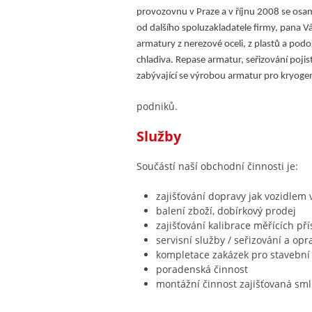
provozovnu v Praze a v říjnu 2008 se osamo
od dalšího spoluzakladatele firmy, pana V
armatury z nerezové oceli, z plastů a pod
chladiva. Repase armatur, seřizování poj
zabývající se výrobou armatur pro kryogen
podniků.
Služby
Součástí naší obchodní činnosti je:
zajišťování dopravy jak vozidlem
balení zboží, dobírkový prodej
zajišťování kalibrace měřících pří
servisní služby / seřizování a op
kompletace zakázek pro stavební
poradenská činnost
montážní činnost zajišťovaná smlu