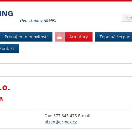
člen skupiny ARMEX
Pronájem nemovitostí
Armatury
Tepelná čerpadl
Kontakt
.o.
dělení – Plzeň
Fax: 377 845 475 E-mail:
plzen@armex.cz