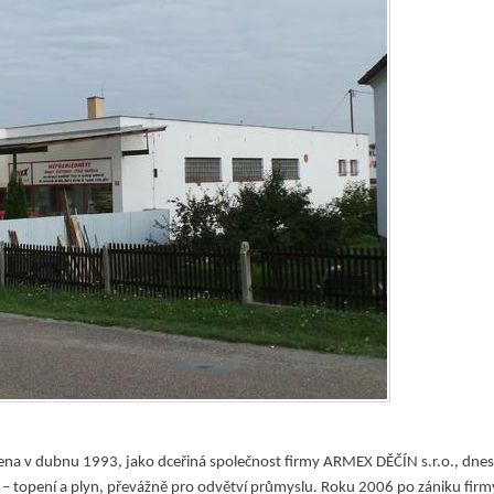
ena v dubnu 1993, jako dceřiná společnost firmy ARMEX DĚČÍN s.r.o., dnes 
 – topení a plyn, převážně pro odvětví průmyslu. Roku 2006 po zániku fir