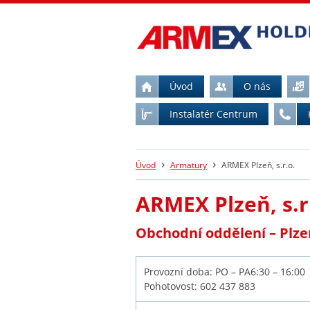
Úvod
O nás
Instalatér Centrum
›
›
Úvod
Armatury
ARMEX Plzeň, s.r.o.
ARMEX Plzeň, s.r
Obchodní od
Provozní doba: PO – PA6:30 – 16:00
Pohotovost: 602 437 883